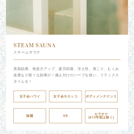
STEAM SAUNA
スチームサウナ
美肌効果、免疫力アップ、疲労回復、冷え性、肩こり、むくみ
改善など様々な効果が！備え付けのハーブを使い、リラックス
タイムを！
女子会ハワイ
女子会モロッコ
ボディメンテナンス
カラオケ
除菌
VR
(612号室は除く)