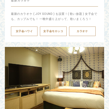
最新カラオケ
最新のカラオケ ( JOY SOUND ) を設置！( 歌い放題 ) 女子会で
も、カップルでも！ 一晩中盛り上がって、歌いまくろう！
女子会ハワイ
女子会モロッコ
カラオケ