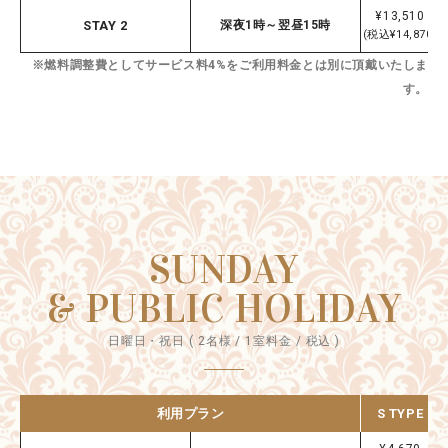
¥13,510
STAY 2
深夜1時～翌昼15時
(税込¥14,870)
※燃料調整費としてサービス料4%をご利用料金とは別に頂戴いたしま
す。
SUNDAY
& PUBLIC HOLIDAY
日曜日・祝日 ( 2名様 / 1室料金 / 税込 )
利用プラン
S TYPE