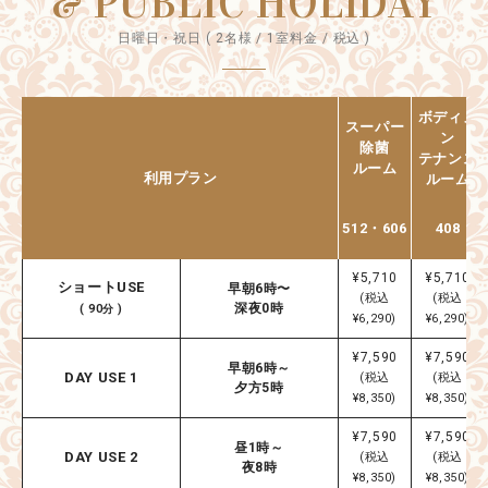
& PUBLIC HOLIDAY
日曜日・祝日 ( 2名様 / 1室料金 / 税込 )
ボディメ
スーパー
ン
除菌
テナンス
ルーム
利用プラン
ルーム
512・606
408
¥5,710
¥5,710
ショートUSE
早朝6時〜
(税込
(税込
深夜0時
( 90分 )
¥6,290)
¥6,290)
¥7,590
¥7,590
早朝6時～
DAY USE 1
(税込
(税込
夕方5時
¥8,350)
¥8,350)
¥7,590
¥7,590
昼1時～
DAY USE 2
(税込
(税込
夜8時
¥8,350)
¥8,350)