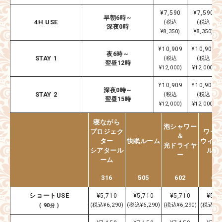
¥7,590
¥7,590
早朝6時～
4H USE
(税込
(税込
深夜0時
¥8,350)
¥8,350)
¥10,909
¥10,909
夜6時～
STAY 1
(税込
(税込
翌昼12時
¥12,000)
¥12,000)
¥10,909
¥10,909
深夜0時～
STAY 2
(税込
(税込
翌昼15時
¥12,000)
¥12,000)
寝ながら
泡シャワー
プロジェク
ワー
＆
ター
快眠ルーム
ウィン
光ドライヤ
シアタール
ルー
ー
ーム
316
505
602
60
ショートUSE
¥5,710
¥5,710
¥5,710
¥5,7
(税込¥6,290)
(税込¥6,290)
(税込¥6,290)
(税込¥6,
( 90分 )