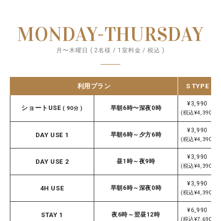
MONDAY-THURSDAY
月〜木曜日 ( 2名様 / 1室料金 / 税込 )
利用プラン
S TYPE
¥3,990
ショートUSE
早朝6時〜深夜0時
( 90分 )
(税込¥4,390)
¥3,990
DAY USE 1
早朝6時～夕方6時
(税込¥4,390)
¥3,990
DAY USE 2
昼1時～夜9時
(税込¥4,390)
¥3,990
4H USE
早朝6時～深夜0時
(税込¥4,390)
¥6,990
STAY 1
夜6時～翌昼12時
(税込¥7,690)