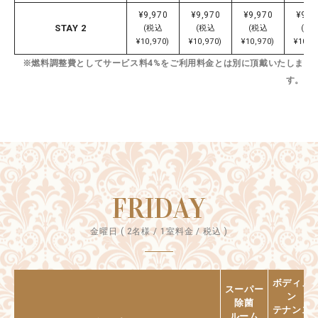
¥9,970
¥9,970
¥9,970
¥9,9
STAY 2
(税込
(税込
(税込
(税
¥10,970)
¥10,970)
¥10,970)
¥10,9
※燃料調整費としてサービス料4%をご利用料金とは別に頂戴いたしま
す。
FRIDAY
金曜日 ( 2名様 / 1室料金 / 税込 )
ボディメ
スーパー
ン
除菌
テナンス
ルーム