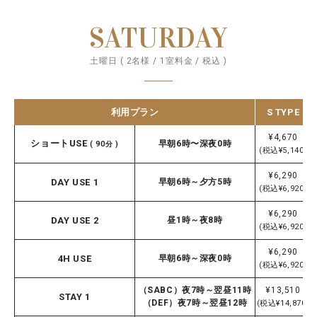
SATURDAY
土曜日 ( 2名様 / 1室料金 / 税込 )
利用プラン
S TYPE
¥4,670
ショートUSE
早朝6時〜深夜0時
( 90分 )
(税込¥5,140)
¥6,290
DAY USE 1
早朝6時～夕方5時
(税込¥6,920)
¥6,290
DAY USE 2
昼1時～夜8時
(税込¥6,920)
¥6,290
4H USE
早朝6時～深夜0時
(税込¥6,920)
（SABC）夜7時～翌昼11時
¥13,510
STAY 1
（DEF）夜7時～翌昼12時
(税込¥14,870)