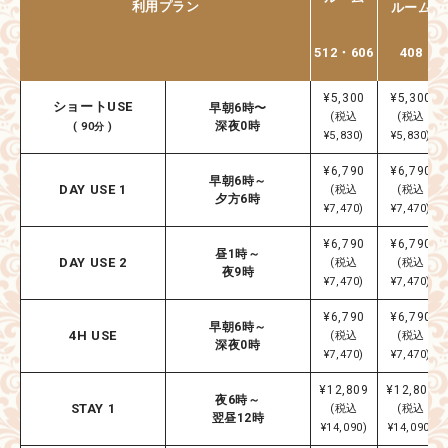
利用プラン
ルーム
512・606
408
¥5,300
¥5,300
ショートUSE
早朝6時〜
(税込
(税込
深夜0時
( 90分 )
¥5,830)
¥5,830)
¥6,790
¥6,790
早朝6時～
DAY USE 1
(税込
(税込
夕方6時
¥7,470)
¥7,470)
¥6,790
¥6,790
昼1時～
DAY USE 2
(税込
(税込
夜9時
¥7,470)
¥7,470)
¥6,790
¥6,790
早朝6時～
4H USE
(税込
(税込
深夜0時
¥7,470)
¥7,470)
¥12,809
¥12,809
夜6時～
STAY 1
(税込
(税込
翌昼12時
¥14,090)
¥14,090)