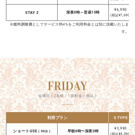
¥6,990
STAY 2
深夜0時～翌昼15時
(税込¥7,690)
※燃料調整費としてサービス料4%をご利用料金とは別に頂戴いたしま
す。
FRIDAY
金曜日 ( 2名様 / 1室料金 / 税込 )
利用プラン
S TYPE
¥3,990
ショートUSE
早朝6時〜深夜0時
( 90分 )
(税込¥4,390)