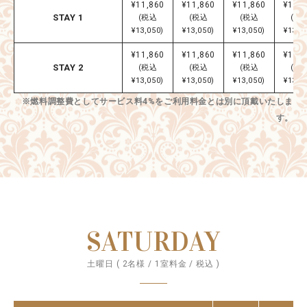
¥11,860
¥11,860
¥11,860
¥11,
STAY 1
(税込
(税込
(税込
(税
¥13,050)
¥13,050)
¥13,050)
¥13,0
¥11,860
¥11,860
¥11,860
¥11,
STAY 2
(税込
(税込
(税込
(税
¥13,050)
¥13,050)
¥13,050)
¥13,0
※燃料調整費としてサービス料4%をご利用料金とは別に頂戴いたしま
す。
SATURDAY
土曜日 ( 2名様 / 1室料金 / 税込 )