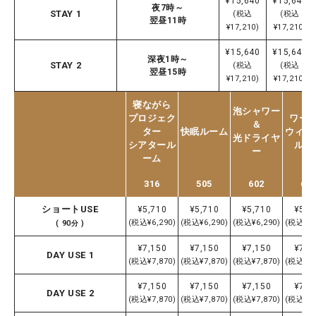
¥15,640
¥15,640
夜7時～
STAY 1
(税込
(税込
翌昼11時
¥17,210)
¥17,210)
¥15,640
¥15,640
深夜1時～
STAY 2
(税込
(税込
翌昼15時
¥17,210)
¥17,210)
寝ながら
泡シャワー
プロジェク
ワー
＆
ター
快眠ルーム
ウィン
光ドライヤ
シアタール
ルー
ー
ーム
316
505
602
60
ショートUSE
¥5,710
¥5,710
¥5,710
¥5,7
(税込¥6,290)
(税込¥6,290)
(税込¥6,290)
(税込¥6,
( 90分 )
¥7,150
¥7,150
¥7,150
¥7,1
DAY USE 1
(税込¥7,870)
(税込¥7,870)
(税込¥7,870)
(税込¥7,
¥7,150
¥7,150
¥7,150
¥7,1
DAY USE 2
(税込¥7,870)
(税込¥7,870)
(税込¥7,870)
(税込¥7,