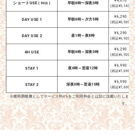
¥4,670
ショートUSE
早朝6時〜深夜0時
( 90分 )
(税込¥5,140)
¥6,290
DAY USE 1
早朝6時～夕方5時
(税込¥6,920)
¥6,290
DAY USE 2
昼1時～夜8時
(税込¥6,920)
¥6,290
4H USE
早朝6時～深夜0時
(税込¥6,920)
¥6,990
STAY 1
夜6時～翌昼12時
(税込¥7,690)
¥6,990
STAY 2
深夜0時～翌昼15時
(税込¥7,690)
※燃料調整費としてサービス料4%をご利用料金とは別に頂戴いたしま
す。