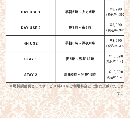
¥3,990
DAY USE 1
早朝6時～夕方6時
(税込¥4,390)
¥3,990
DAY USE 2
昼1時～夜9時
(税込¥4,390)
¥3,990
4H USE
早朝6時～深夜0時
(税込¥4,390)
¥10,390
STAY 1
夜6時～翌昼12時
(税込¥11,430)
¥10,390
STAY 2
深夜0時～翌昼15時
(税込¥11,430)
※燃料調整費としてサービス料4%をご利用料金とは別に頂戴いたしま
す。