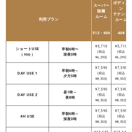
ボディメ
スーパー
ン
除菌
テナンス
ルーム
利用プラン
ルーム
512・606
408
¥5,710
¥5,710
ショートUSE
早朝6時〜
(税込
(税込
深夜0時
( 90分 )
¥6,290)
¥6,290)
¥7,590
¥7,590
早朝6時～
DAY USE 1
(税込
(税込
夕方5時
¥8,350)
¥8,350)
¥7,590
¥7,590
昼1時～
DAY USE 2
(税込
(税込
夜8時
¥8,350)
¥8,350)
¥7,590
¥7,590
早朝6時～
4H USE
(税込
(税込
深夜0時
¥8,350)
¥8,350)