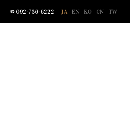
092-736-6222
JA
EN
KO
CN
TW