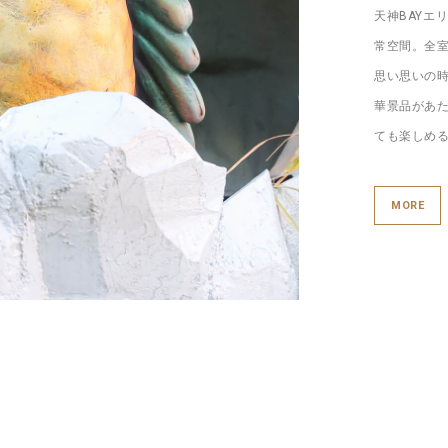
天神BAYエ
常空間。全
思い思いの
華景品があ
ても楽しめ
MORE