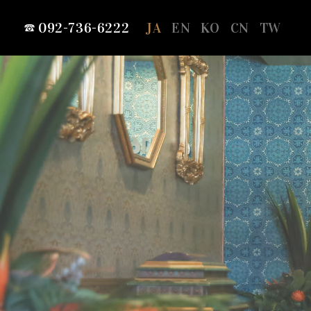
092-736-6222
JA
EN
KO
CN
TW