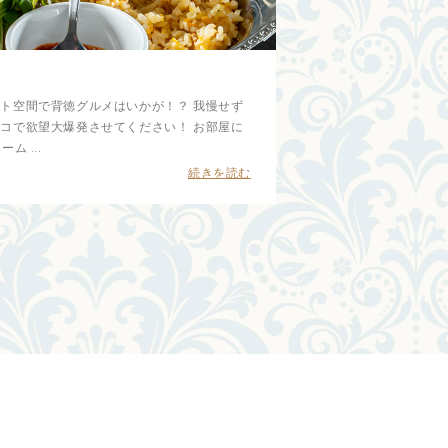
ランチメニューが新しく
ト空間で背徳グルメはいかが！？ 我慢せず
ランチメニューが新しく
コで欲望大爆発させてください！ お部屋に
ませんか？南国リゾート
 ...
部屋には無料映画やドラマが
続きを読む