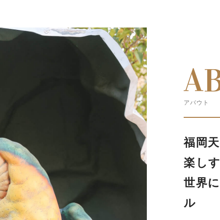
A
アバウト
福岡天
楽し
世界
ル