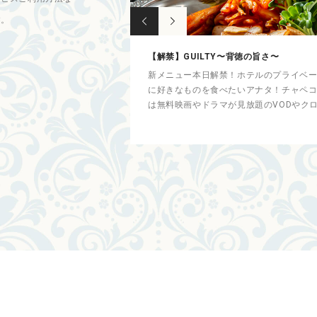
す。
【解禁】GUILTY〜背徳の旨さ〜
タートいたしました。 春の訪
新メニュー本日解禁！ホテルのプライベー
やプリンアラモード。 今年
に好きなものを食べたいアナタ！チャペコ
は無料映画やドラマが見放題のVODやクローム
続きを読む