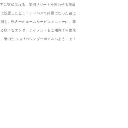
リアに突如現れる、楽園リゾートを思わせる非日
室に設置したビューティバスで綺麗になった後は
時間を。県内一のルームサービスメニューに、豪
たる様々なエンターテイメントもご用意！何度来
る、魅力たっぷりのワンダーホテルへようこそ！